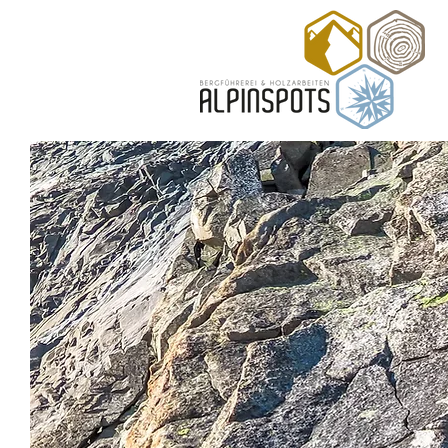
Ihr 
für 
Fels