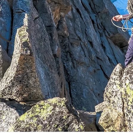
ER
HOLZARBEIT
S