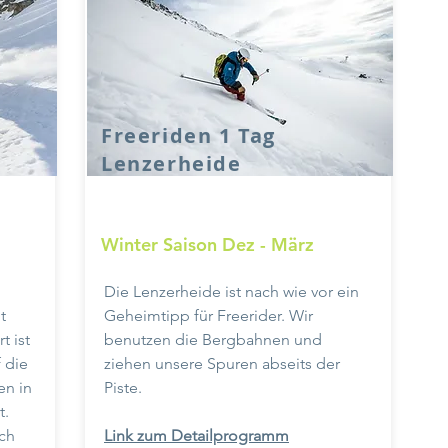
Freeriden 1 Tag
Lenzerheide
Winter Saison Dez - März
Die Lenzerheide ist nach wie vor ein
t
Geheimtipp für Freerider. Wir
t ist
benutzen die Bergbahnen und
 die
ziehen unsere Spuren abseits der
en in
Piste.
t.
ch
Link zum Detailprogramm