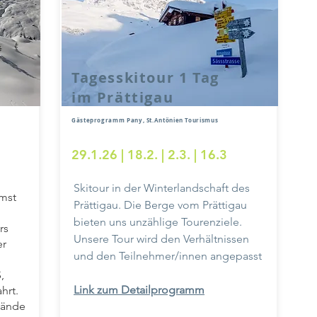
Tagesskitour 1 Tag
im Prättigau
Gästeprogramm Pany
, St.Antönien Tourismus
29.1.26 | 18.2. | 2.3. | 16.3
Skitour in der Winterlandschaft des
mst
Prättigau. Die Berge vom Prättigau
bieten uns unzählige Tourenziele.
rs
Unsere Tour wird den Verhältnissen
er
und den Teilnehmer/innen angepasst
,
Link zum Detailprogramm
hrt.
lände